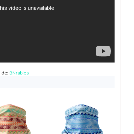
o de:
BNrables