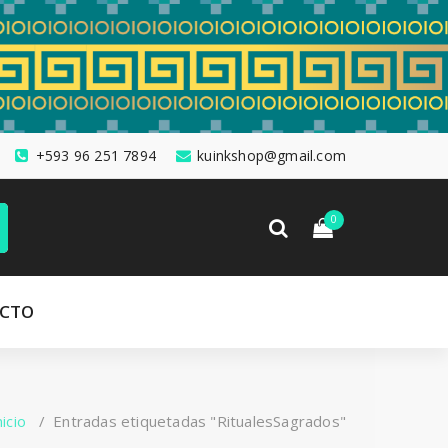
+593 96 251 7894
kuinkshop@gmail.com
0
CTO
nicio
/
Entradas etiquetadas "RitualesSagrados"