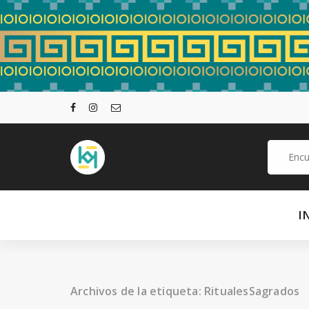
Saltar
al
contenido
Buscar:
I
Archivos de la etiqueta: RitualesSagrados