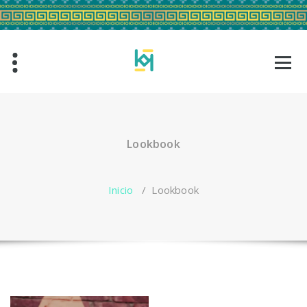
Saltar
al
contenido
Lookbook
Inicio
/
Lookbook